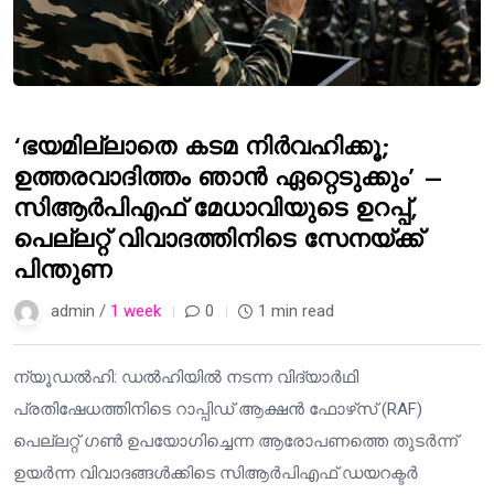
‘ഭയമില്ലാതെ കടമ നിർവഹിക്കൂ;
ഉത്തരവാദിത്തം ഞാൻ ഏറ്റെടുക്കും’ –
സിആർപിഎഫ് മേധാവിയുടെ ഉറപ്പ്,
പെല്ലറ്റ് വിവാദത്തിനിടെ സേനയ്ക്ക്
പിന്തുണ
admin /
1 week
0
1 min read
ന്യൂഡൽഹി: ഡൽഹിയിൽ നടന്ന വിദ്യാർഥി
പ്രതിഷേധത്തിനിടെ റാപ്പിഡ് ആക്ഷൻ ഫോഴ്‌സ് (RAF)
പെല്ലറ്റ് ഗൺ ഉപയോഗിച്ചെന്ന ആരോപണത്തെ തുടർന്ന്
ഉയർന്ന വിവാദങ്ങൾക്കിടെ സിആർപിഎഫ് ഡയറക്ടർ