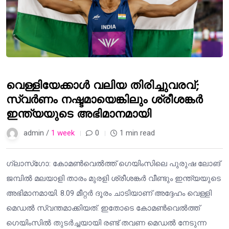
വെള്ളിയേക്കാൾ വലിയ തിരിച്ചുവരവ്;
സ്വർണം നഷ്ടമായെങ്കിലും ശ്രീശങ്കർ
ഇന്ത്യയുടെ അഭിമാനമായി
admin /
1 week
0
1 min read
ഗ്ലാസ്ഗോ: കോമൺവെൽത്ത് ഗെയിംസിലെ പുരുഷ ലോങ്
ജമ്പിൽ മലയാളി താരം മുരളി ശ്രീശങ്കർ വീണ്ടും ഇന്ത്യയുടെ
അഭിമാനമായി. 8.09 മീറ്റർ ദൂരം ചാടിയാണ് അദ്ദേഹം വെള്ളി
മെഡൽ സ്വന്തമാക്കിയത്. ഇതോടെ കോമൺവെൽത്ത്
ഗെയിംസിൽ തുടർച്ചയായി രണ്ട് തവണ മെഡൽ നേടുന്ന