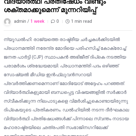
വിദ്യാർത്ഥി പ്രതിഷേധം വീണ്ടും
ശക്തമാക്കുമെന്ന് മുന്നറിയിപ്പ്
admin /
1 week
0
1 min read
ന്യൂഡൽഹി: രാജ്യത്തെ രാഷ്ട്രീയ ചർച്ചകൾക്കിടയിൽ
പ്രധാനമന്ത്രി നരേന്ദ്ര മോദിയെ പരിഹസിച്ച് കോക്രോച്ച്
ജനത പാർട്ടി (CJP) സ്ഥാപകൻ അഭിജീത് ദിപ്കെ നടത്തിയ
പരാമർശം ശ്രദ്ധേയമായി. പ്രധാനമന്ത്രി പദം ഒഴിഞ്ഞ്
സോഷ്യൽ മീഡിയ ഇൻഫ്ലുവൻസറായി
പ്രവർത്തിക്കണമെന്നാണ് മോദിയോട് അദ്ദേഹം പറഞ്ഞത്.
വിദ്യാർത്ഥികളുമായി ബന്ധപ്പെട്ട വിഷയങ്ങളിൽ സർക്കാർ
സ്വീകരിക്കുന്ന നിലപാടുകളെ വിമർശിച്ചുകൊണ്ടായിരുന്നു
ദിപ്കെയുടെ പ്രതികരണം. ഡൽഹിയിൽ നടന്ന ദീർഘകാല
വിദ്യാർത്ഥി പ്രതിഷേധങ്ങൾക്ക് പിന്നാലെ സ്വന്തം നാടായ
മഹാരാഷ്ട്രയിലെ ഛത്രപതി സംഭാജിനഗറിലേക്ക്