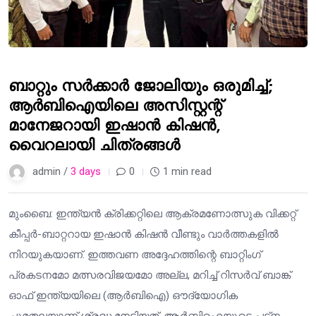
ബാറ്റും സർക്കാർ ജോലിയും ഒരുമിച്ച്;
ആർബിഐയിലെ അസിസ്റ്റന്റ്
മാനേജറായി ഇഷാൻ കിഷൻ,
വൈറലായി ചിത്രങ്ങൾ
admin /
3 days
0
1 min read
മുംബൈ: ഇന്ത്യൻ ക്രിക്കറ്റിലെ ആക്രമണോത്സുക വിക്കറ്റ്
കീപ്പർ-ബാറ്ററായ ഇഷാൻ കിഷൻ വീണ്ടും വാർത്തകളിൽ
നിറയുകയാണ്. ഇത്തവണ അദ്ദേഹത്തിന്റെ ബാറ്റിംഗ്
പ്രകടനമോ മത്സരവിജയമോ അല്ല, മറിച്ച് റിസർവ് ബാങ്ക്
ഓഫ് ഇന്ത്യയിലെ (ആർബിഐ) ഔദ്യോഗിക
ചുമതലയാണ് ശ്രദ്ധ നേടിയത്. ആർബിഐയുടെ പട്‌ന