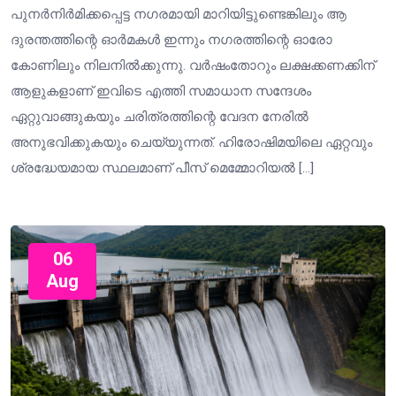
പുനർനിർമിക്കപ്പെട്ട നഗരമായി മാറിയിട്ടുണ്ടെങ്കിലും ആ
ദുരന്തത്തിന്റെ ഓർമകൾ ഇന്നും നഗരത്തിന്റെ ഓരോ
കോണിലും നിലനിൽക്കുന്നു. വർഷംതോറും ലക്ഷക്കണക്കിന്
ആളുകളാണ് ഇവിടെ എത്തി സമാധാന സന്ദേശം
ഏറ്റുവാങ്ങുകയും ചരിത്രത്തിന്റെ വേദന നേരിൽ
അനുഭവിക്കുകയും ചെയ്യുന്നത്. ഹിരോഷിമയിലെ ഏറ്റവും
ശ്രദ്ധേയമായ സ്ഥലമാണ് പീസ് മെമ്മോറിയൽ […]
06
Aug