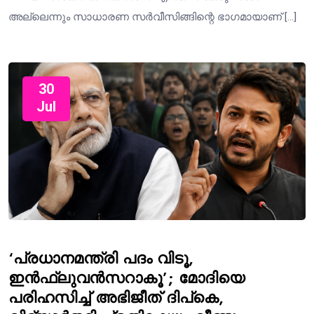
അല്ലെന്നും സാധാരണ സർവീസിങ്ങിന്റെ ഭാഗമായാണ് […]
30
Jul
‘പ്രധാനമന്ത്രി പദം വിടൂ,
ഇൻഫ്ലുവൻസറാകൂ’; മോദിയെ
പരിഹസിച്ച് അഭിജീത് ദിപ്കെ,