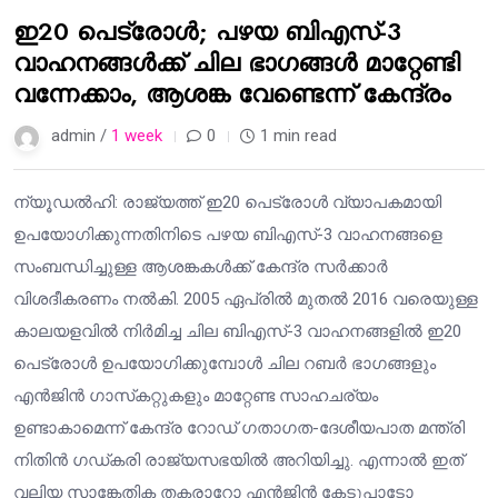
ഇ20 പെട്രോൾ; പഴയ ബിഎസ്-3
വാഹനങ്ങൾക്ക് ചില ഭാഗങ്ങൾ മാറ്റേണ്ടി
വന്നേക്കാം, ആശങ്ക വേണ്ടെന്ന് കേന്ദ്രം
admin /
1 week
0
1 min read
ന്യൂഡൽഹി: രാജ്യത്ത് ഇ20 പെട്രോൾ വ്യാപകമായി
ഉപയോഗിക്കുന്നതിനിടെ പഴയ ബിഎസ്-3 വാഹനങ്ങളെ
സംബന്ധിച്ചുള്ള ആശങ്കകൾക്ക് കേന്ദ്ര സർക്കാർ
വിശദീകരണം നൽകി. 2005 ഏപ്രിൽ മുതൽ 2016 വരെയുള്ള
കാലയളവിൽ നിർമിച്ച ചില ബിഎസ്-3 വാഹനങ്ങളിൽ ഇ20
പെട്രോൾ ഉപയോഗിക്കുമ്പോൾ ചില റബർ ഭാഗങ്ങളും
എൻജിൻ ഗാസ്‌കറ്റുകളും മാറ്റേണ്ട സാഹചര്യം
ഉണ്ടാകാമെന്ന് കേന്ദ്ര റോഡ് ഗതാഗത-ദേശീയപാത മന്ത്രി
നിതിൻ ഗഡ്കരി രാജ്യസഭയിൽ അറിയിച്ചു. എന്നാൽ ഇത്
വലിയ സാങ്കേതിക തകരാറോ എൻജിൻ കേടുപാടോ