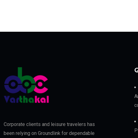
Q
A
c
Corporate clients and leisure travelers has
P
been relying on Groundlink for dependable