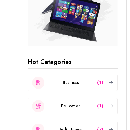
Hot Catagories
Business
(1)
Education
(1)
India News
(7)