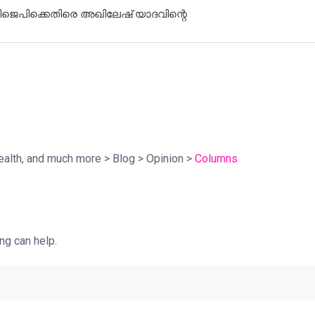
ിജെപിക്കെതിരെ അഖിലേഷ് യാദവിന്റെ
ഹിരോഷിമ: യ
സന്ദേശവുമാ
health, and much more
>
Blog
>
Opinion
>
Columns
ng can help.