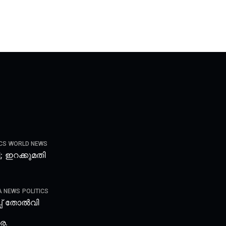
CS
WORLD NEWS
ടി; ഇറക്കുമതി
A NEWS
POLITICS
്പ് തോൽവി
െ.