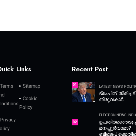
uick Links
Recent Post
01
Terms
Sitemap
LATEST NEWS
POLITI
ട്രംപിന് തിരിച്ച
nd
Cookie
തീരുവകൾ.
onditions
Policy
ELECTION NEWS
INDI
Privacy
ഉപതിരഞ്ഞെടുപ
02
മനപ്പൂർവമോ?
olicy
ബിജെപിക്കെതിര