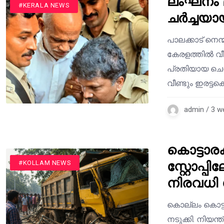
ലംഘനം മ
#KERALA NEWS
ചർച്ചയാ
പാലക്കാട് നെന
കേരളത്തിൽ വീണ
പ്രതിയായ ചെ
വീണ്ടും ഇരട്ടക
admin / 3 w
കൊട്ടാരക
സ്റ്റോപ്പ
#KERALA NEWS
#KOLLAM NEWS
നിരവധി പ
കൊല്ലം കൊട്ട
നടുക്കി. നിയന്