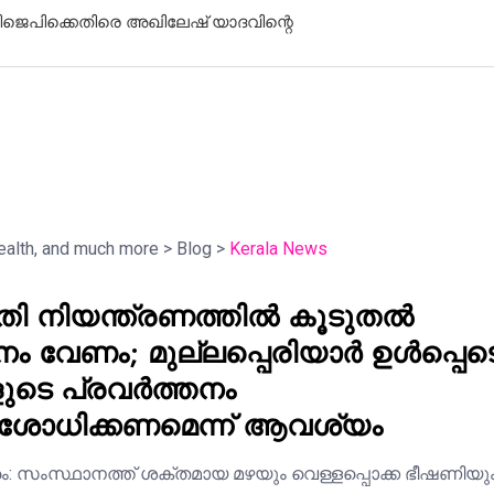
ിജെപിക്കെതിരെ അഖിലേഷ് യാദവിന്റെ
ഹിരോഷിമ: യ
സന്ദേശവുമാ
health, and much more
>
Blog
>
Kerala News
ുതി നിയന്ത്രണത്തിൽ കൂടുതൽ
വേണം; മുല്ലപ്പെരിയാർ ഉൾപ്പെട
ുടെ പ്രവർത്തനം
ിശോധിക്കണമെന്ന് ആവശ്യം
ം: സംസ്ഥാനത്ത് ശക്തമായ മഴയും വെള്ളപ്പൊക്ക ഭീഷണിയു