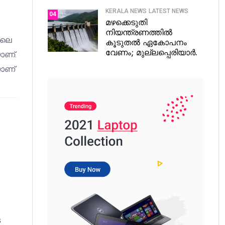
KERALA NEWS
LATEST NEWS
04
മഴക്കെടുതി
നിയന്ത്രണത്തിൽ
ാലെ
കൂടുതൽ ഏകോപനം
വേണം; മുല്ലപ്പെരിയാർ.
ാണ്.
യാണ്
െ