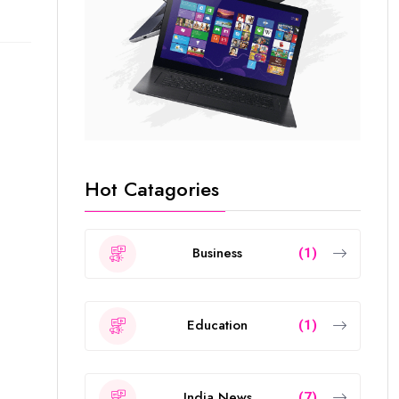
Hot Catagories
Business
(1)
Education
(1)
India News
(7)