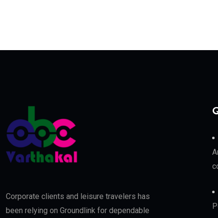
Q
A
c
Corporate clients and leisure travelers has
P
been relying on Groundlink for dependable