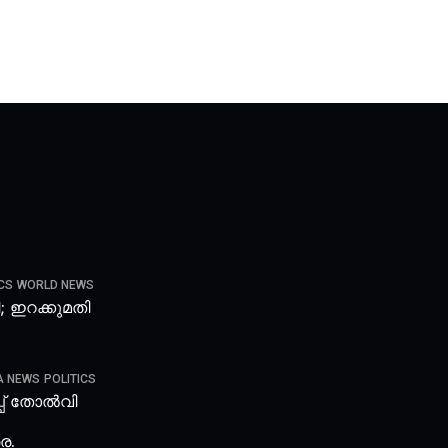
CS
WORLD NEWS
ടി; ഇറക്കുമതി
A NEWS
POLITICS
്പ് തോൽവി
െ.