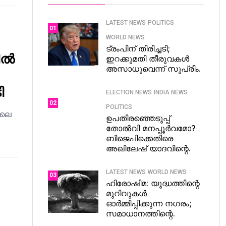
LATEST NEWS
POLITICS
01
WORLD NEWS
ട്രംപിന് തിരിച്ചടി;
ിൽ
ഇറക്കുമതി തീരുവകൾ
അസാധുവെന്ന് സുപ്രീം.
ി
ELECTION NEWS
INDIA NEWS
02
POLITICS
ിലെ
ഉപതിരഞ്ഞെടുപ്പ്
തോൽവി മനപ്പൂർവമോ?
ബിജെപിക്കെതിരെ
അഖിലേഷ് യാദവിന്റെ.
LATEST NEWS
WORLD NEWS
03
ഹിരോഷിമ: യുദ്ധത്തിന്റെ
മുറിവുകൾ
ഓർമ്മിപ്പിക്കുന്ന നഗരം;
സമാധാനത്തിന്റെ.