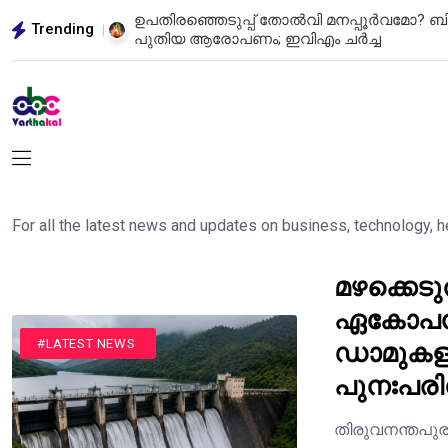
ിച്ച തുക
ഉപതിരഞ്ഞെടുപ്പ് തോൽവി മനപ്പൂർവമോ? ബ
Trending
പുതിയ ആരോപണം; ഇവിഎം ചർച്ച
For all the latest news and updates on business, technology, 
മഴക്കെട
ഏകോപനം 
ഡാമുകള
#KERALA NEWS
#LATEST NEWS
പുനഃപര
തിരുവനന്തപുര