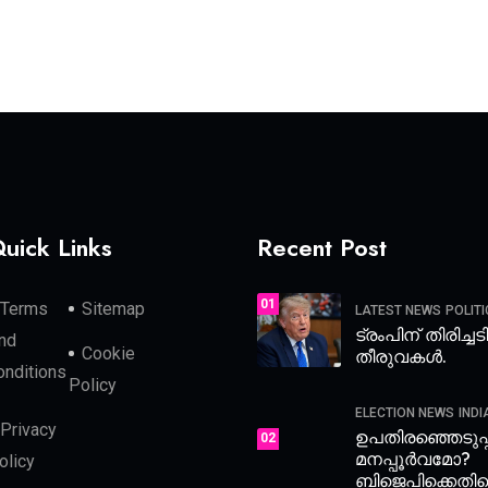
uick Links
Recent Post
01
Terms
Sitemap
LATEST NEWS
POLITI
ട്രംപിന് തിരിച്ച
nd
Cookie
തീരുവകൾ.
onditions
Policy
ELECTION NEWS
INDI
Privacy
ഉപതിരഞ്ഞെടുപ
02
മനപ്പൂർവമോ?
olicy
ബിജെപിക്കെതിര