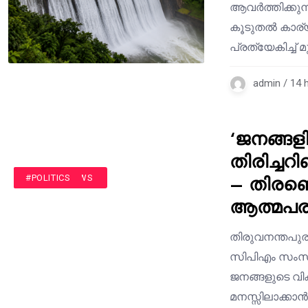
ആവർത്തിക്കു
കൂടുതൽ കാര്യ
പ്രത്യേകിച്ച് 
admin / 14 
‘ജനങ്ങള
തിരിച്ചറ
– തിരഞ്ഞ
#KERALA NEWS
#LATEST NEWS
#POLITICS
ആത്മപര
തിരുവനന്തപുരം:
സിപിഎം സംസ്
ജനങ്ങളുടെ വി
മനസ്സിലാക്കാൻ പ