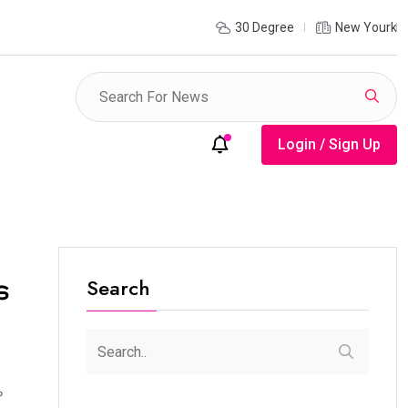
ുദ്ധത്തിന്റെ മുറിവുകൾ ഓർമ്മിപ്പിക്കുന്ന നഗരം; സമാധാനത്തിന്
30 Degree
New Yourk
യി ലോകത്തെ ചിന്തിപ്പിക്കുന്ന സ്മാരകം
Login / Sign Up
Search
െ
ം