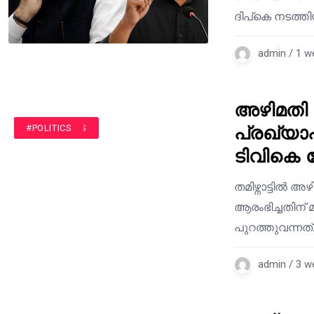
ദിപ്കെ നടത്തി
admin / 1 w
അഴിമതി
പ്രഖ്യാപ
#INDIA NEWS
#POLITICS
ടിവികെ
തമിഴ്നാട്ടിൽ
ആരംഭിച്ചതിന് 
പുറത്തുവന്നത
admin / 3 w