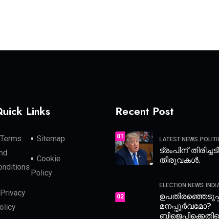
uick Links
Recent Post
01
Terms
Sitemap
LATEST NEWS
POLITI
ട്രംപിന് തിരിച്ച
nd
Cookie
തീരുവകൾ.
onditions
Policy
ELECTION NEWS
INDI
Privacy
ഉപതിരഞ്ഞെടുപ
02
മനപ്പൂർവമോ?
olicy
ബിജെപിക്കെതിര