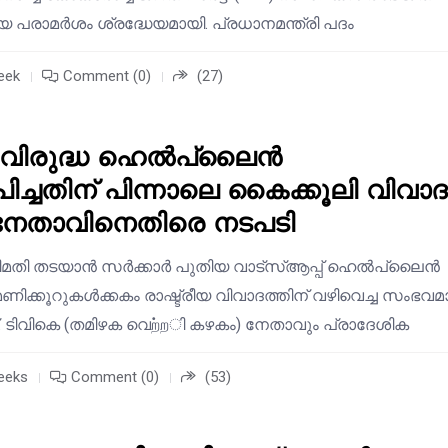
യ പരാമർശം ശ്രദ്ധേയമായി. പ്രധാനമന്ത്രി പദം
eek
Comment (0)
(27)
 വിരുദ്ധ ഹെൽപ്‌ലൈൻ
ിച്ചതിന് പിന്നാലെ കൈക്കൂലി വിവാദ
 നേതാവിനെതിരെ നടപടി
 അഴിമതി തടയാൻ സർക്കാർ പുതിയ വാട്‌സ്ആപ്പ് ഹെൽപ്‌ലൈൻ
മണിക്കൂറുകൾക്കകം രാഷ്ട്രീയ വിവാദത്തിന് വഴിവെച്ച സംഭവമ
്. ടിവികെ (തമിഴക വെற்றി കഴകം) നേതാവും പ്രാദേശിക
eeks
Comment (0)
(53)