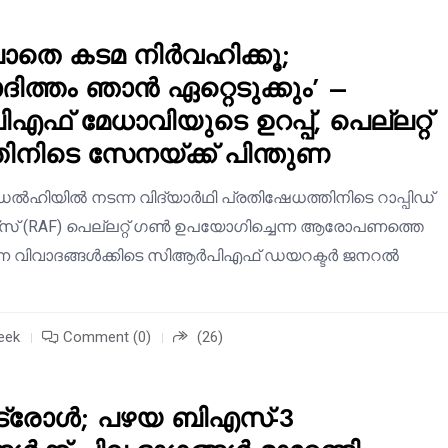
ലാതെ കടമ നിർവഹിക്കൂ;
ിത്തം ഞാൻ ഏറ്റെടുക്കും’ –
ഫ് മേധാവിയുടെ ഉറപ്പ്, പെല്ലറ്റ്
തിനിടെ സേനയ്ക്ക് പിന്തുണ
ഹിയിൽ നടന്ന വിദ്യാർഥി പ്രതിഷേധത്തിനിടെ റാപ്പിഡ്
സ് (RAF) പെല്ലറ്റ് ഗൺ ഉപയോഗിച്ചെന്ന ആരോപണത്തെ
ന്ന വിവാദങ്ങൾക്കിടെ സിആർപിഎഫ് ഡയറക്ടർ ജനറൽ
eek
Comment (0)
(26)
ട്രോൾ; പഴയ ബിഎസ്-3