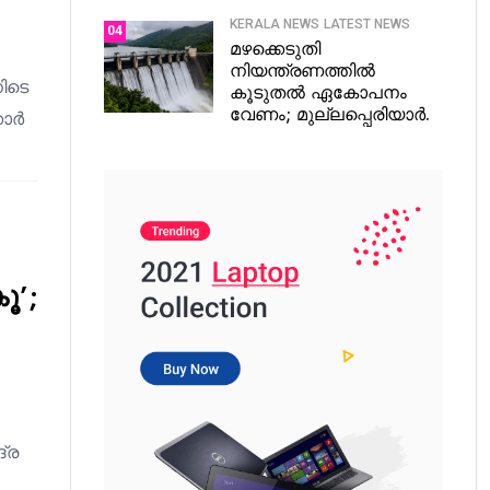
KERALA NEWS
LATEST NEWS
04
മഴക്കെടുതി
നിയന്ത്രണത്തിൽ
ിടെ
കൂടുതൽ ഏകോപനം
വേണം; മുല്ലപ്പെരിയാർ.
കാർ
ൂ’;
്ര