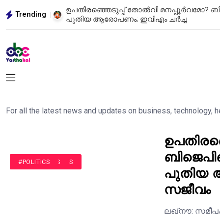
ിന്റെ
ഹിരോഷിമ: യുദ്ധത്തിന്റെ മുറിവുകൾ ഓർമ്മിപ്
Trending
സന്ദേശവുമായി ലോകത്തെ ചിന്തിപ്പിക്കുന്ന സ
For all the latest news and updates on business, technology, 
ഉപതിരഞ്
ബിജെപിക
#ELECTION NEWS
#INDIA NEWS
#POLITICS
പുതിയ ആ
സജീവം
ലഖ്നൗ: സമീപകാ