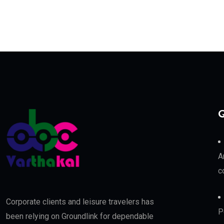
Q
A
c
Corporate clients and leisure travelers has
P
been relying on Groundlink for dependable