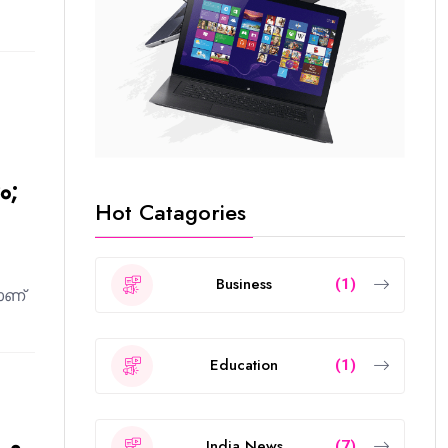
ം;
Hot Catagories
Business
(1)
ാണ്
Education
(1)
India News
(7)