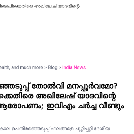
പിക്കുന്ന നഗരം; സമാധാനത്തിന്റെ
മഴക്കെടുത
്മാരകം
ഡാമുകളുടെ
health, and much more
>
Blog
>
India News
ഞെടുപ്പ് തോൽവി മനപ്പൂർവമോ?
്കെതിരെ അഖിലേഷ് യാദവിന്റെ
രോപണം; ഇവിഎം ചർച്ച വീണ്ടും
ല ഉപതിരഞ്ഞെടുപ്പ് ഫലങ്ങളെ ചുറ്റിപ്പറ്റി ദേശീയ