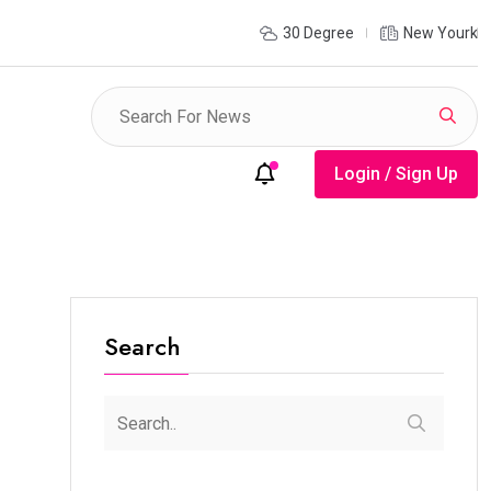
ി നിയന്ത്രണത്തിൽ കൂടുതൽ ഏകോപനം വേണം; മുല്ലപ്പെരിയാർ
30 Degree
New Yourk
 പ്രവർത്തനം പുനഃപരിശോധിക്കണമെന്ന്
Login / Sign Up
Search