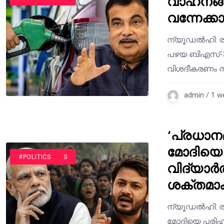
വാഹനങ്ങൾ
വന്നേക്കാ
ന്യൂഡൽഹി: രാ
പഴയ ബിഎസ്-3 
വിശദീകരണം ന
admin / 1 w
‘പ്രധാന
മോദിയെ 
#INDIA NEWS
#LATEST NEWS
#NATIONAL
#POLITICS
വിദ്യാർത
ശക്തമാക്ക
ന്യൂഡൽഹി: രാജ
മോദിയെ പരിഹസ