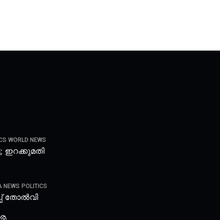
CS
WORLD NEWS
ടി; ഇറക്കുമതി
A NEWS
POLITICS
്പ് തോൽവി
െ.