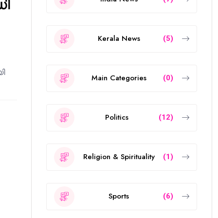
ഡി
Kerala News
(5)
യി
Main Categories
(0)
Politics
(12)
Religion & Spirituality
(1)
Sports
(6)