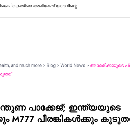
പിക്കുന്ന നഗരം; സമാധാനത്തിന്റെ
മഴക്കെടുത
്മാരകം
ഡാമുകളുടെ
health, and much more
>
Blog
>
World News
>
അമേരിക്കയുടെ പ്
ുത്ത്
്തുണ പാക്കേജ്; ഇന്ത്യയുടെ
ും M777 പീരങ്കികൾക്കും കൂടു