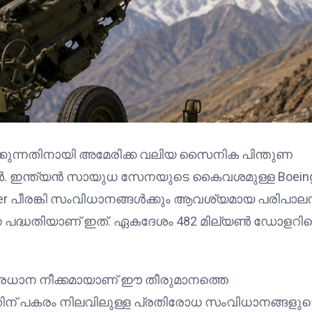
കുന്നതിനായി അമേരിക്ക വലിയ സൈനിക പിന്തുണ
ുകൾ. ഇന്ത്യൻ സായുധ സേനയുടെ കൈവശമുള്ള Boein
tzer പീരങ്കി സംവിധാനങ്ങൾക്കും ആവശ്യമായ പരിപാല
ന പദ്ധതിയാണ് ഇത്. ഏകദേശം 482 മില്യൺ ഡോളറിന്
രധാന നീക്കമായാണ് ഈ തീരുമാനത്തെ
നതിന് പകരം നിലവിലുള്ള പ്രതിരോധ സംവിധാനങ്ങളുട