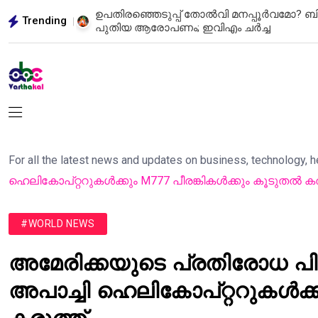
ിന്റെ
ഹിരോഷിമ: യുദ്ധത്തിന്റെ മുറിവുകൾ ഓർമ്മിപ്
Trending
സന്ദേശവുമായി ലോകത്തെ ചിന്തിപ്പിക്കുന്ന സ
For all the latest news and updates on business, technology, 
ഹെലികോപ്റ്ററുകൾക്കും M777 പീരങ്കികൾക്കും കൂടുതൽ കര
#WORLD NEWS
അമേരിക്കയുടെ പ്രതിരോധ പിന
അപാച്ചി ഹെലികോപ്റ്ററുകൾക്ക