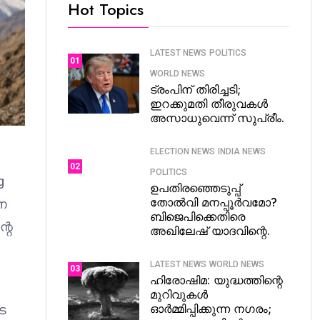
Hot Topics
LATEST NEWS
POLITICS
01
WORLD NEWS
ട്രംപിന് തിരിച്ചടി;
ഇറക്കുമതി തീരുവകൾ
അസാധുവെന്ന് സുപ്രീം.
ELECTION NEWS
INDIA NEWS
02
POLITICS
g
ഉപതിരഞ്ഞെടുപ്പ്
തോൽവി മനപ്പൂർവമോ?
ന
ബിജെപിക്കെതിരെ
റെ
അഖിലേഷ് യാദവിന്റെ.
LATEST NEWS
WORLD NEWS
03
ഹിരോഷിമ: യുദ്ധത്തിന്റെ
മുറിവുകൾ
ഓർമ്മിപ്പിക്കുന്ന നഗരം;
െ