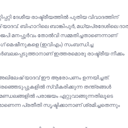
്പറ്റി ദേശീയ രാഷ്ട്രീയത്തിൽ പുതിയ വിവാദത്തിന്
ഷ് യാദവ്. ബിഹാറിലെ ബാങ്കിപുര്‍, മധ്യപ്രദേശിലെ ദാ
ജെപി മനപ്പൂർവം തോൽവി സമ്മതിച്ചതാണെന്നാണ്
ംഗ് മെഷീനുകളെ (ഇവിഎം) സംബന്ധിച്ച
ർബലപ്പെടുത്താനാണ് ഇത്തരമൊരു രാഷ്ട്രീയ നീക്കം
അഖിലേഷ് യാദവ് ഈ ആരോപണം ഉന്നയിച്ചത്.
്ഞെടുപ്പുകളിൽ സ്വീകരിക്കുന്ന തന്ത്രങ്ങൾ
ല മണ്ഡലങ്ങളിൽ പരാജയം ഏറ്റുവാങ്ങുന്നതിലൂടെ
െന്ന പ്രതീതി സൃഷ്ടിക്കാനാണ് ശ്രമിച്ചതെന്നും