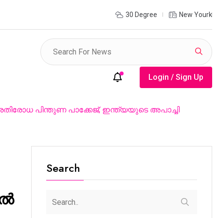
ി നിയന്ത്രണത്തിൽ കൂടുതൽ ഏകോപനം വേണം; മുല്ലപ്പെരിയാർ
30 Degree
New Yourk
 പ്രവർത്തനം പുനഃപരിശോധിക്കണമെന്ന്
Login / Sign Up
രതിരോധ പിന്തുണ പാക്കേജ്; ഇന്ത്യയുടെ അപാച്ചി
Search
തൽ