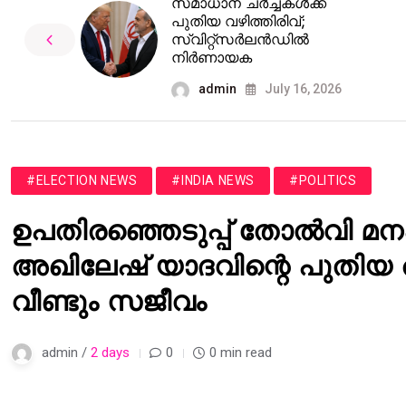
സമാധാന ചർച്ചകൾക്ക്
പുതിയ വഴിത്തിരിവ്;
സ്വിറ്റ്സർലൻഡിൽ
നിർണായക
admin
July 16, 2026
#ELECTION NEWS
#INDIA NEWS
#POLITICS
ഉപതിരഞ്ഞെടുപ്പ് തോൽവി മന
അഖിലേഷ് യാദവിന്റെ പുതി
വീണ്ടും സജീവം
admin /
2 days
0
0 min read