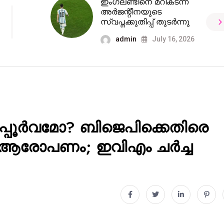
ഇംഗ്ലണ്ടിനെ മറികടന്ന്
അർജന്റീനയുടെ
സ്വപ്നക്കുതിപ്പ് തുടർന്നു
admin
July 16, 2026
പ്പൂർവമോ? ബിജെപിക്കെതിരെ
യ ആരോപണം; ഇവിഎം ചർച്ച