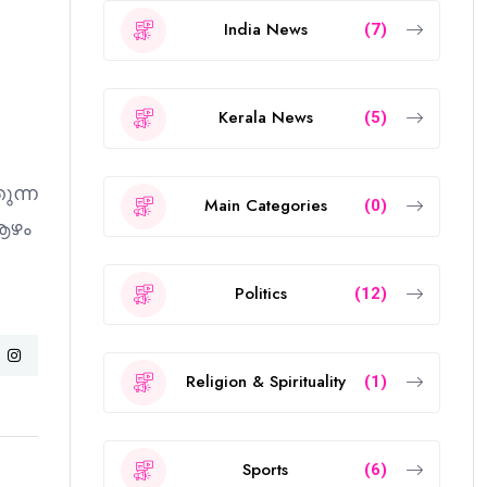
India News
(7)
Kerala News
(5)
ുന്ന
Main Categories
(0)
 ആഴം
Politics
(12)
Religion & Spirituality
(1)
Sports
(6)