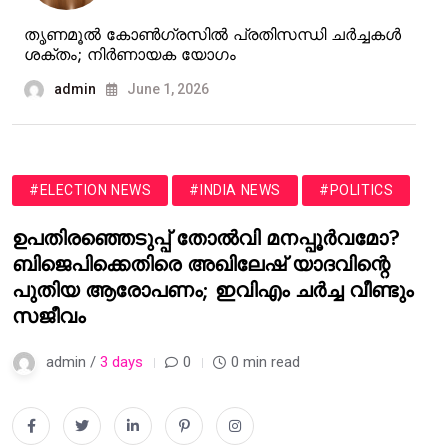
തൃണമൂൽ കോൺഗ്രസിൽ പ്രതിസന്ധി ചർച്ചകൾ
ശക്തം; നിർണായക യോഗം
admin
June 1, 2026
#ELECTION NEWS
#INDIA NEWS
#POLITICS
ഉപതിരഞ്ഞെടുപ്പ് തോൽവി മനപ്പൂർവമോ?
ബിജെപിക്കെതിരെ അഖിലേഷ് യാദവിന്റെ
പുതിയ ആരോപണം; ഇവിഎം ചർച്ച വീണ്ടും
സജീവം
admin /
3 days
0
0 min read